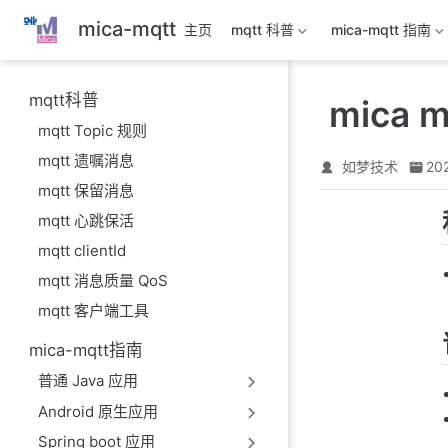
跳
mica-mqtt
主页
mqtt 科普
mica-mqtt 指南
至
主
要
mqtt科普
mica 
內
mqtt Topic 规则
容
mqtt 遗嘱消息
如梦技术
20
mqtt 保留消息
mqtt 心跳保活
mqtt clientId
mqtt 消息质量 QoS
mqtt 客户端工具
mica-mqtt指南
普通 Java 应用
Android 原生应用
Spring boot 应用