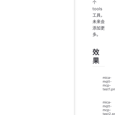
个
tools
工具，
未来会
添加更
多。
效
果
mica-
mqtt-
mcp-
test1.p
mica-
mqtt-
mcp-
test2.p