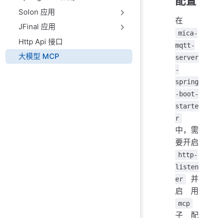
配置
Solon 应用
在
JFinal 应用
mica-
Http Api 接口
mqtt-
大模型 MCP
server
-
spring
-boot-
starte
r
中，需
要开启
http-
listen
并
er
启用
mcp
子配